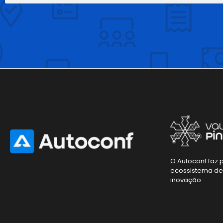
O Autoconf faz 
ecossistema d
inovação