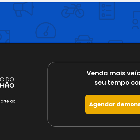
Venda mais veíc
seu tempo co
parte do
Agendar demons
e