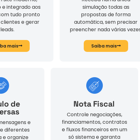
 e integrado aos
simulação todas as
 com tudo pronto
propostas de forma
 clientes e gerar
automática, sem precisar
leads.
preencher nada várias vezes
iba mais
Saiba mais
lo de
Nota Fiscal
ersas
Controle negociações,
financiamentos, contratos
 mensagens e
e fluxos financeiros em um
de diferentes
só sistema e garanta
 e organize