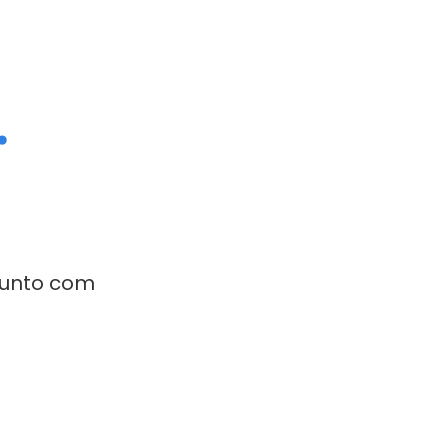
.
e
 junto com