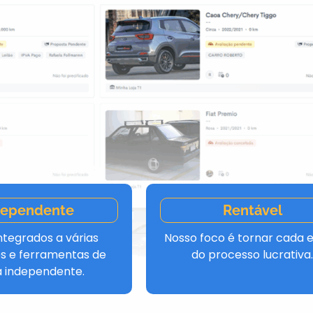
dependente
Rentável
ntegrados a várias
Nosso foco é tornar cada 
ões e ferramentas de
do processo lucrativa
 independente.