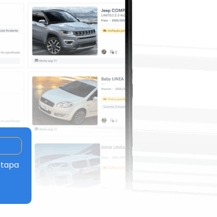
etapa
.