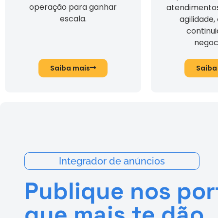
operação para ganhar
atendimento
escala.
agilidade,
continu
negoc
Saiba mais
Saiba
Integrador de anúncios
Publique nos por
que mais te dão