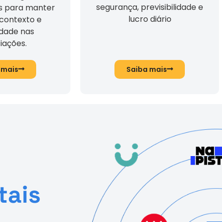
segurança, previsibilidade e
s para manter
lucro diário
 contexto e
idade nas
iações.
 mais
Saiba mais
tais