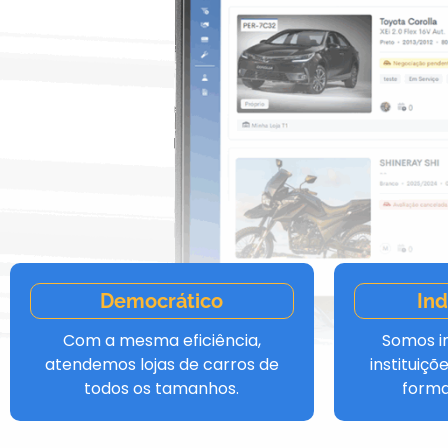
Democrático
In
Com a mesma eficiência,
Somos i
atendemos lojas de carros de
instituiç
todos os tamanhos.
forma