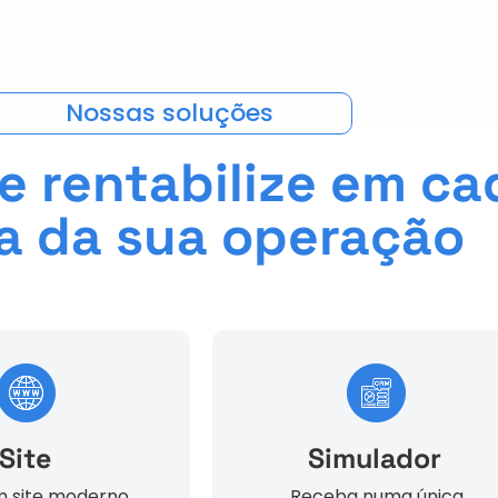
Nossas soluções
e rentabilize em ca
a da sua operação
Site
Simulador
 site moderno,
Receba numa única