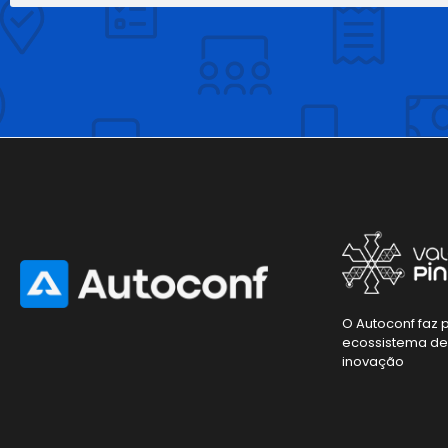
O Autoconf faz 
ecossistema d
inovação