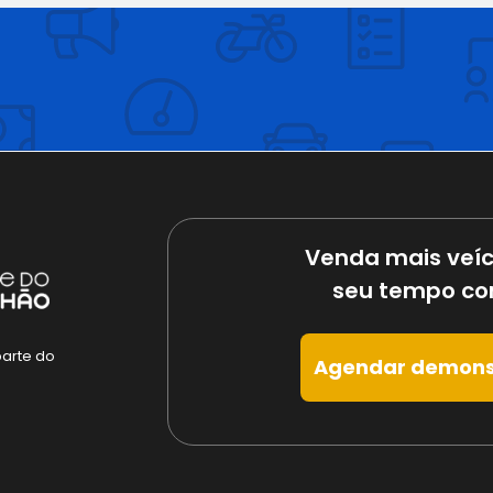
Venda mais veíc
seu tempo co
parte do
Agendar demons
e