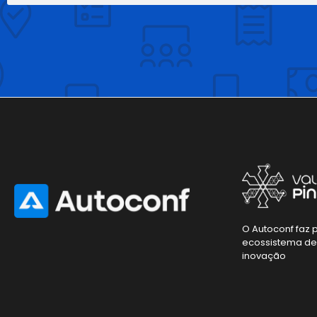
O Autoconf faz 
ecossistema d
inovação