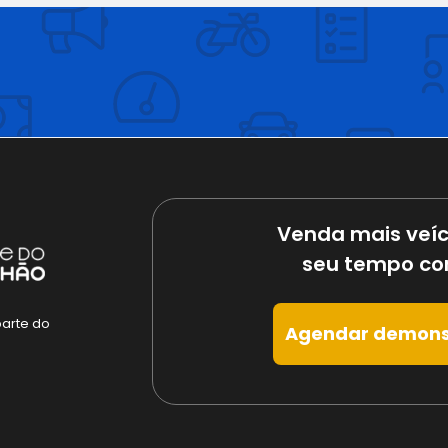
Venda mais veíc
seu tempo co
parte do
Agendar demons
e