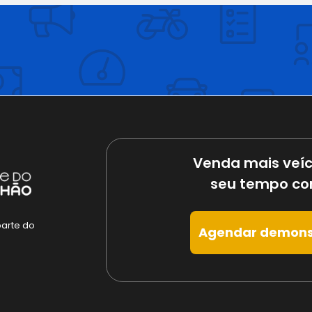
Venda mais veíc
seu tempo co
parte do
Agendar demons
e