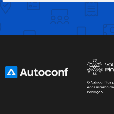
O Autoconf faz 
ecossistema d
inovação