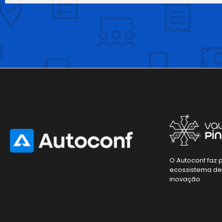
O Autoconf faz 
ecossistema d
inovação