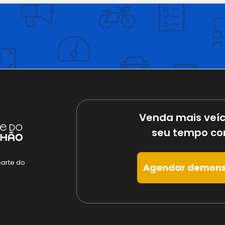
Venda mais veíc
seu tempo co
parte do
Agendar demons
e