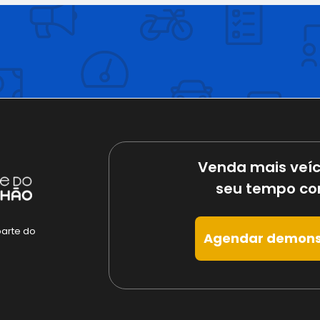
Venda mais veíc
seu tempo co
parte do
Agendar demons
e