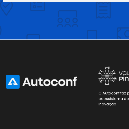
O Autoconf faz 
ecossistema d
inovação